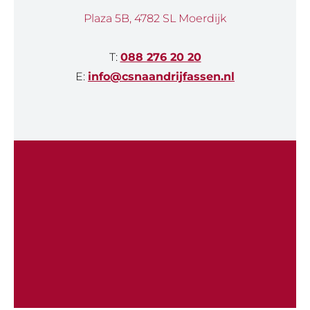
Plaza 5B, 4782 SL Moerdijk
T:
088 276 20 20
E:
info@csnaandrijfassen.nl