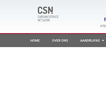
Ga
naar
de
inhoud
4782
HOME
OVER ONS
AANDRIJFAS