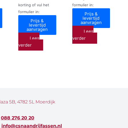
korting of vul het
formulier in:
formulier in:
Prijs &
levertijd
Prijs &
aanvragen
levertijd
aanvragen
Lees
Lees
verder
verder
laza 5B, 4782 SL Moerdijk
:
088 276 20 20
:
info@csnaandrijfassen.nl