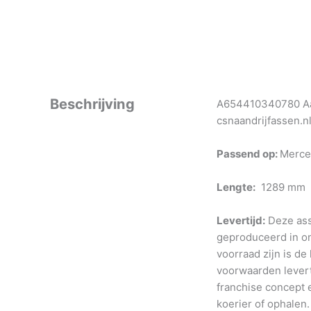
Beschrijving
A654410340780 Aan
csnaandrijfassen.n
Passend op:
Merce
Lengte:
1289 mm
Levertijd:
Deze ass
geproduceerd in o
voorraad zijn is de
voorwaarden levert
franchise concept e
koerier of ophalen.