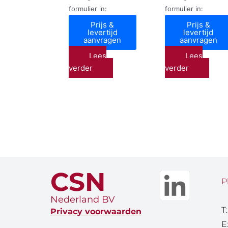
formulier in:
formulier in:
Prijs &
Prijs &
levertijd
levertijd
aanvragen
aanvragen
Lees
Lees
verder
verder
CSN
P
Nederland BV
T
Privacy voorwaarden
E