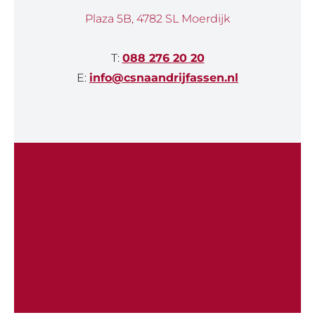
Plaza 5B, 4782 SL Moerdijk
T:
088 276 20 20
E:
info@csnaandrijfassen.nl