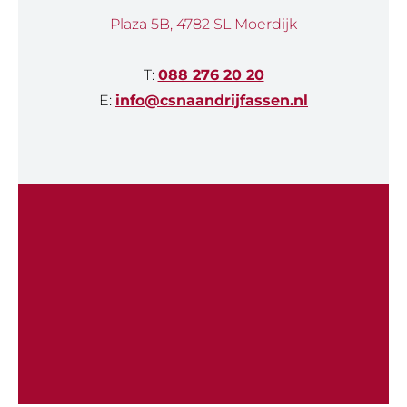
Plaza 5B, 4782 SL Moerdijk
T:
088 276 20 20
E:
info@csnaandrijfassen.nl