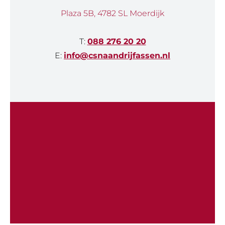
Plaza 5B, 4782 SL Moerdijk
T:
088 276 20 20
E:
info@csnaandrijfassen.nl