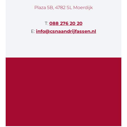
Plaza 5B, 4782 SL Moerdijk
T:
088 276 20 20
E:
info@csnaandrijfassen.nl