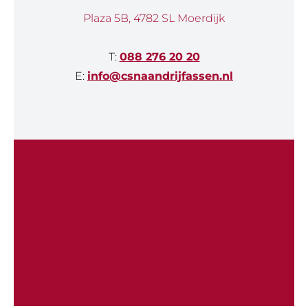
Plaza 5B, 4782 SL Moerdijk
T:
088 276 20 20
E:
info@csnaandrijfassen.nl