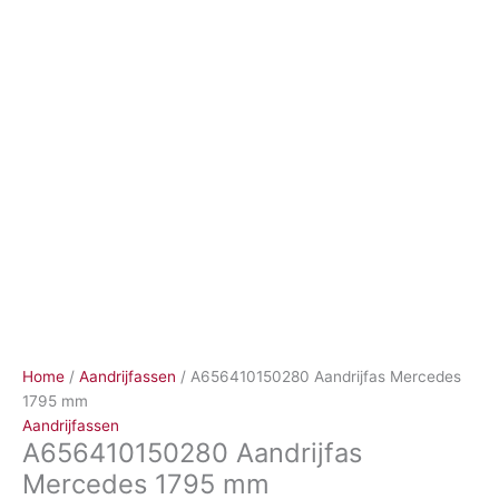
Ga
naar
de
inhoud
Home
/
Aandrijfassen
/ A656410150280 Aandrijfas Mercedes
1795 mm
Aandrijfassen
A656410150280 Aandrijfas
Mercedes 1795 mm