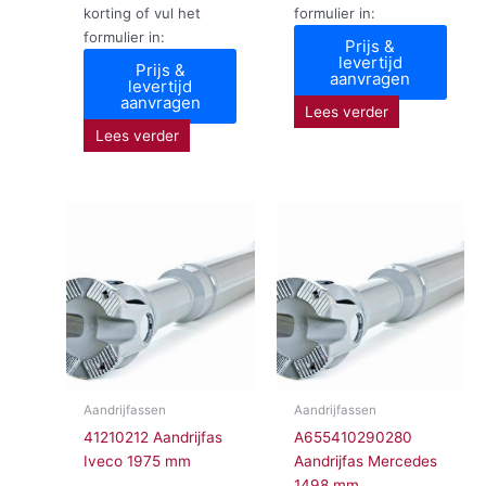
korting of vul het
formulier in:
formulier in:
Prijs &
levertijd
Prijs &
aanvragen
levertijd
aanvragen
Lees verder
Lees verder
Aandrijfassen
Aandrijfassen
41210212 Aandrijfas
A655410290280
Iveco 1975 mm
Aandrijfas Mercedes
1498 mm