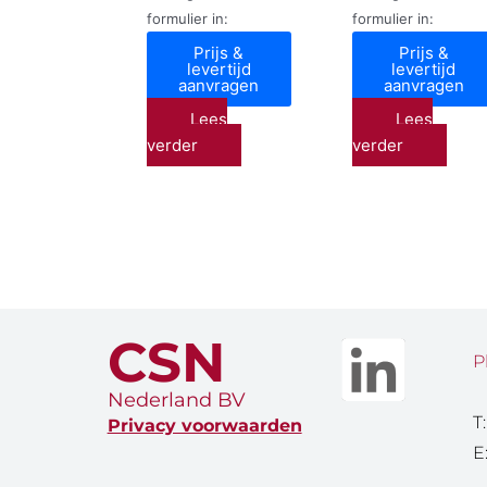
formulier in:
formulier in:
Prijs &
Prijs &
levertijd
levertijd
aanvragen
aanvragen
Lees
Lees
verder
verder
CSN
P
Nederland BV
T
Privacy voorwaarden
E