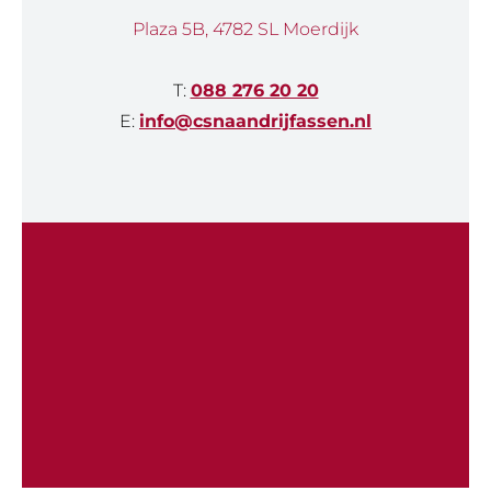
Plaza 5B, 4782 SL Moerdijk
T:
088 276 20 20
E:
info@csnaandrijfassen.nl