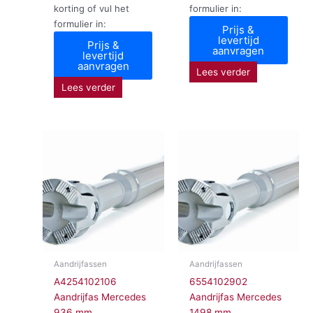
korting of vul het
formulier in:
formulier in:
Prijs &
levertijd
Prijs &
aanvragen
levertijd
aanvragen
Lees verder
Lees verder
Aandrijfassen
Aandrijfassen
A4254102106
6554102902
Aandrijfas Mercedes
Aandrijfas Mercedes
936 mm
1498 mm