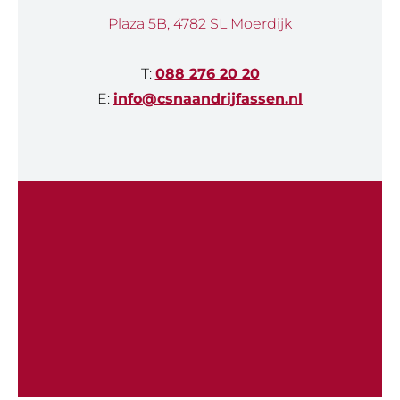
Plaza 5B, 4782 SL Moerdijk
T:
088 276 20 20
E:
info@csnaandrijfassen.nl