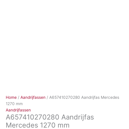
Ga
naar
de
inhoud
Home
/
Aandrijfassen
/ A657410270280 Aandrijfas Mercedes
1270 mm
Aandrijfassen
A657410270280 Aandrijfas
Mercedes 1270 mm