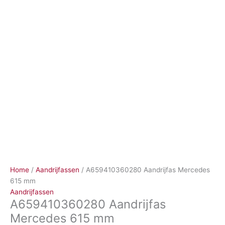
Ga
naar
de
inhoud
Home
/
Aandrijfassen
/ A659410360280 Aandrijfas Mercedes
615 mm
Aandrijfassen
A659410360280 Aandrijfas
Mercedes 615 mm