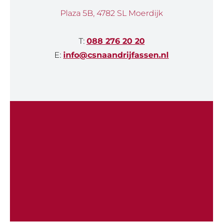
Plaza 5B, 4782 SL Moerdijk
T:
088 276 20 20
E:
info@csnaandrijfassen.nl