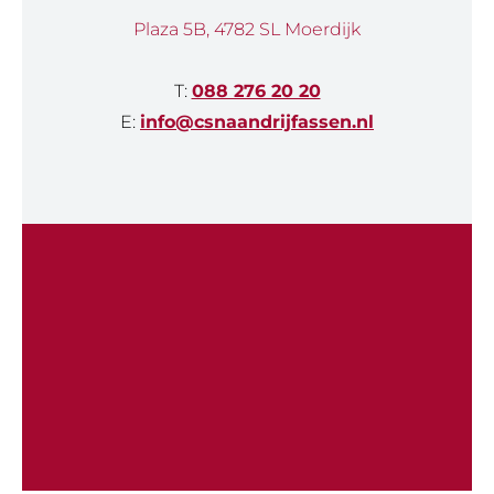
Plaza 5B, 4782 SL Moerdijk
T:
088 276 20 20
E:
info@csnaandrijfassen.nl