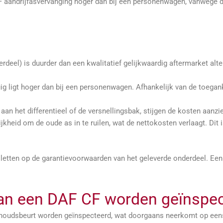
CF aandrijfasvervanging hoger dan bij een personenwagen, vanwege 
rdeel) is duurder dan een kwalitatief gelijkwaardig aftermarket alt
uig ligt hoger dan bij een personenwagen. Afhankelijk van de toegan
 aan het differentieel of de versnellingsbak, stijgen de kosten aanzie
kheid om de oude as in te ruilen, wat de nettokosten verlaagt. Dit 
e letten op de garantievoorwaarden van het geleverde onderdeel. Ee
van een DAF CF worden geïnspe
houdsbeurt worden geïnspecteerd, wat doorgaans neerkomt op eens 