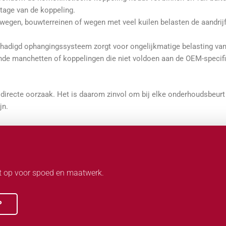
ijtage van de koppeling.
e wegen, bouwterreinen of wegen met veel kuilen belasten de aandri
schadigd ophangingssysteem zorgt voor ongelijkmatige belasting van 
de manchetten of koppelingen die niet voldoen aan de OEM-specifi
irecte oorzaak. Het is daarom zinvol om bij elke onderhoudsbeurt
jn.
t op voor spoed en maatwerk.
P