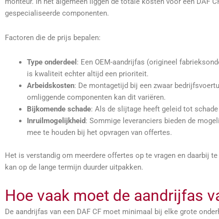
monteur. In het algemeen liggen de totale kosten voor een DAF 
gespecialiseerde componenten.
Factoren die de prijs bepalen:
Type onderdeel
: Een OEM-aandrijfas (origineel fabrieksonde
is kwaliteit echter altijd een prioriteit.
Arbeidskosten
: De montagetijd bij een zwaar bedrijfsvoert
omliggende componenten kan dit variëren.
Bijkomende schade
: Als de slijtage heeft geleid tot schade
Inruilmogelijkheid
: Sommige leveranciers bieden de mogelij
mee te houden bij het opvragen van offertes.
Het is verstandig om meerdere offertes op te vragen en daarbij t
kan op de lange termijn duurder uitpakken.
Hoe vaak moet de aandrijfas 
De aandrijfas van een DAF CF moet minimaal bij elke grote onder