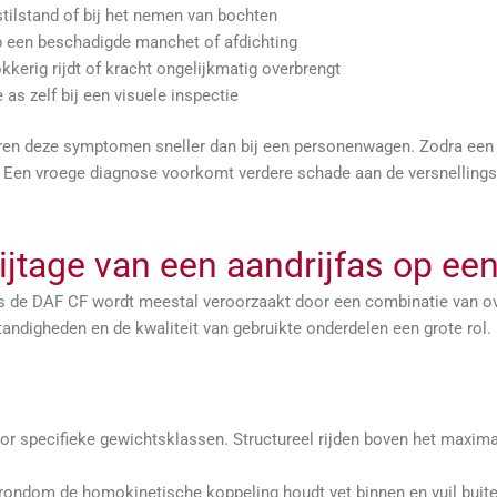
stilstand of bij het nemen van bochten
p een beschadigde manchet of afdichting
okkerig rijdt of kracht ongelijkmatig overbrengt
s zelf bij een visuele inspectie
geren deze symptomen sneller dan bij een personenwagen. Zodra een 
n. Een vroege diagnose voorkomt verdere schade aan de versnellingsb
lijtage van een aandrijfas op e
s de DAF CF wordt meestal veroorzaakt door een combinatie van ov
digheden en de kwaliteit van gebruikte onderdelen een grote rol.
or specifieke gewichtsklassen. Structureel rijden boven het maxim
rondom de homokinetische koppeling houdt vet binnen en vuil buit