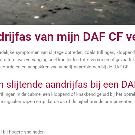
rijfas van mijn DAF CF 
lijke symptomen van slijtage optreden, zoals trillingen, kloppende 
itstel van vervanging snel kan leiden tot rijverboden of gevaarlijke
eoordelen en aanpakken van aandrijfasproblemen bij de DAF CF.
slijtende aandrijfas bij een D
rillingen in de cabine, een kloppend of knakkend geluid bij het opt
eze signalen wijzen erop dat de as of de bijbehorende componenten n
al bij hogere snelheden