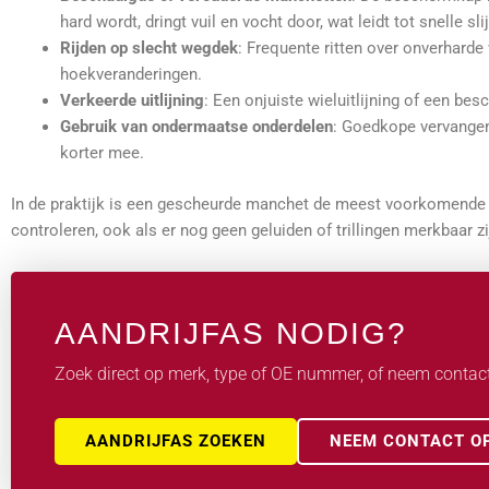
hard wordt, dringt vuil en vocht door, wat leidt tot snelle sl
Rijden op slecht wegdek
: Frequente ritten over onverhard
hoekveranderingen.
Verkeerde uitlijning
: Een onjuiste wieluitlijning of een be
Gebruik van ondermaatse onderdelen
: Goedkope vervangen
korter mee.
In de praktijk is een gescheurde manchet de meest voorkomende d
controleren, ook als er nog geen geluiden of trillingen merkbaar zi
AANDRIJFAS NODIG?
Zoek direct op merk, type of OE nummer, of neem contac
AANDRIJFAS ZOEKEN
NEEM CONTACT O