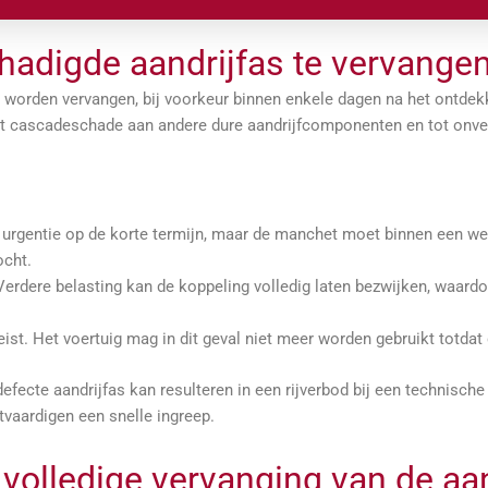
hadigde aandrijfas te vervange
 worden vervangen, bij voorkeur binnen enkele dagen na het ontdek
n tot cascadeschade aan andere dure aandrijfcomponenten en tot onv
ge urgentie op de korte termijn, maar de manchet moet binnen een 
ocht.
Verdere belasting kan de koppeling volledig laten bezwijken, waardo
reist. Het voertuig mag in dit geval niet meer worden gebruikt totdat
fecte aandrijfas kan resulteren in een rijverbod bij een technische
chtvaardigen een snelle ingreep.
 volledige vervanging van de aa