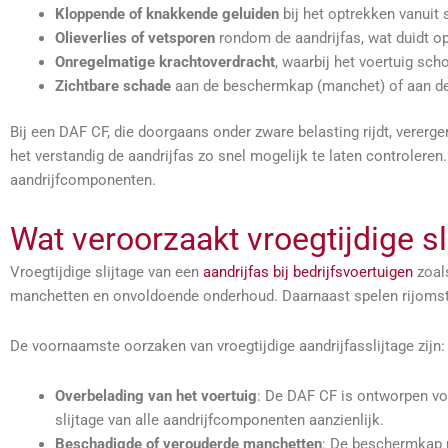
Kloppende of knakkende geluiden
bij het optrekken vanuit 
Olieverlies of vetsporen
rondom de aandrijfas, wat duidt o
Onregelmatige krachtoverdracht
, waarbij het voertuig sch
Zichtbare schade
aan de beschermkap (manchet) of aan de a
Bij een DAF CF, die doorgaans onder zware belasting rijdt, verer
het verstandig de aandrijfas zo snel mogelijk te laten controlere
aandrijfcomponenten.
Wat veroorzaakt vroegtijdige s
Vroegtijdige slijtage van een
aandrijfas bij bedrijfsvoertuigen
zoal
manchetten en onvoldoende onderhoud. Daarnaast spelen rijomstan
De voornaamste oorzaken van vroegtijdige aandrijfasslijtage zijn:
Overbelading van het voertuig
: De DAF CF is ontworpen vo
slijtage van alle aandrijfcomponenten aanzienlijk.
Beschadigde of verouderde manchetten
: De beschermkap 