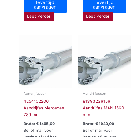
levertijd
levertijd
aanvragen
aanvragen
Lees verder
Lees verder
Aandrijfassen
Aandrijfassen
4254102206
81393236156
Aandrijfas Mercedes
Aandrijfas MAN 1560
789 mm
mm
Bruto:
€
1495,00
Bruto:
€
1940,00
Bel of mail voor
Bel of mail voor
korting of vul het
korting of vul het