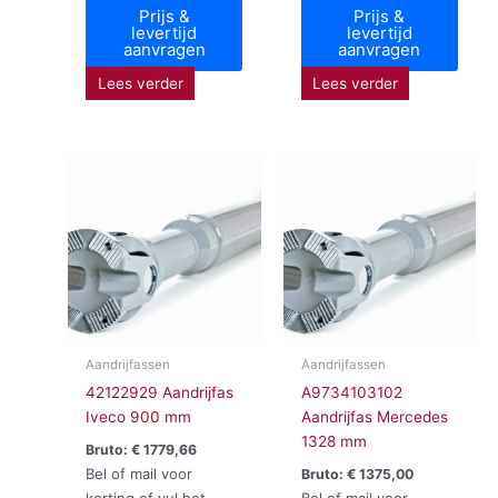
Prijs &
Prijs &
levertijd
levertijd
aanvragen
aanvragen
Lees verder
Lees verder
Aandrijfassen
Aandrijfassen
42122929 Aandrijfas
A9734103102
Iveco 900 mm
Aandrijfas Mercedes
1328 mm
Bruto:
€
1779,66
Bel of mail voor
Bruto:
€
1375,00
korting of vul het
Bel of mail voor