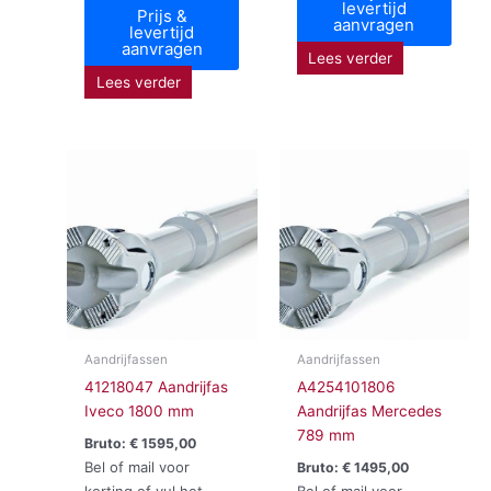
levertijd
Prijs &
aanvragen
levertijd
aanvragen
Lees verder
Lees verder
Aandrijfassen
Aandrijfassen
41218047 Aandrijfas
A4254101806
Iveco 1800 mm
Aandrijfas Mercedes
789 mm
Bruto:
€
1595,00
Bel of mail voor
Bruto:
€
1495,00
korting of vul het
Bel of mail voor