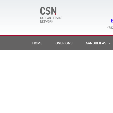
Ga
naar
de
inhoud
4782
HOME
OVER ONS
AANDRIJFAS