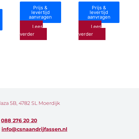
Prijs &
Prijs &
levertijd
levertijd
aanvragen
aanvragen
Lees
Lees
verder
verder
laza 5B, 4782 SL Moerdijk
:
088 276 20 20
:
info@csnaandrijfassen.nl