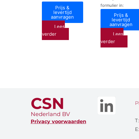
formulier in:
Prijs &
levertijd
Prijs &
aanvragen
levertijd
aanvragen
Lees
verder
Lees
verder
CSN
P
Nederland BV
T
Privacy voorwaarden
E