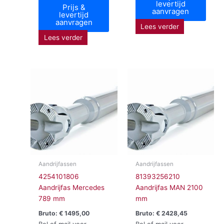
levertijd
Prijs &
aanvragen
levertijd
aanvragen
Lees verder
Lees verder
Aandrijfassen
Aandrijfassen
4254101806
81393256210
Aandrijfas Mercedes
Aandrijfas MAN 2100
789 mm
mm
Bruto:
€
1495,00
Bruto:
€
2428,45
Bel of mail voor
Bel of mail voor