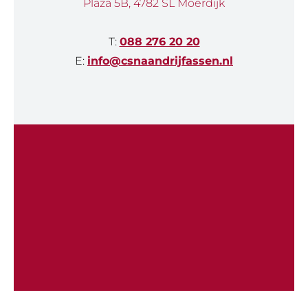
Plaza 5B, 4782 SL Moerdijk
T:
088 276 20 20
E:
info@csnaandrijfassen.nl