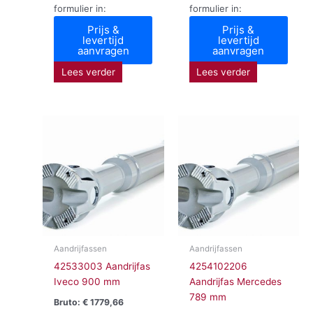
formulier in:
formulier in:
Prijs &
Prijs &
levertijd
levertijd
aanvragen
aanvragen
Lees verder
Lees verder
Aandrijfassen
Aandrijfassen
42533003 Aandrijfas
4254102206
Iveco 900 mm
Aandrijfas Mercedes
789 mm
Bruto:
€
1779,66