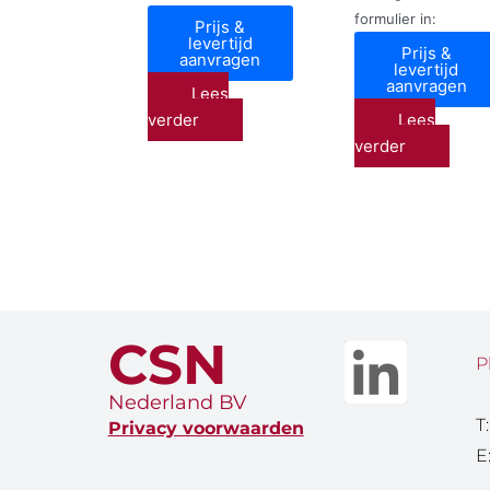
formulier in:
Prijs &
levertijd
Prijs &
aanvragen
levertijd
aanvragen
Lees
verder
Lees
verder
CSN
P
Nederland BV
T
Privacy voorwaarden
E