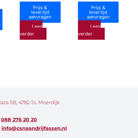
Prijs &
Prijs &
levertijd
levertijd
aanvragen
aanvragen
Lees
Lees
verder
verder
laza 5B, 4782 SL Moerdijk
:
088 276 20 20
:
info@csnaandrijfassen.nl