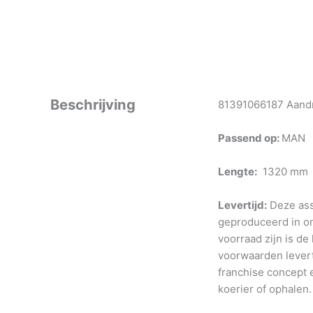
Beschrijving
81391066187 Aandri
Passend op:
MAN
Lengte:
1320 mm
Levertijd:
Deze ass
geproduceerd in o
voorraad zijn is de
voorwaarden levert
franchise concept e
koerier of ophalen.