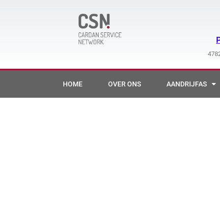
Ga
naar
de
inhoud
4782
HOME
OVER ONS
AANDRIJFAS