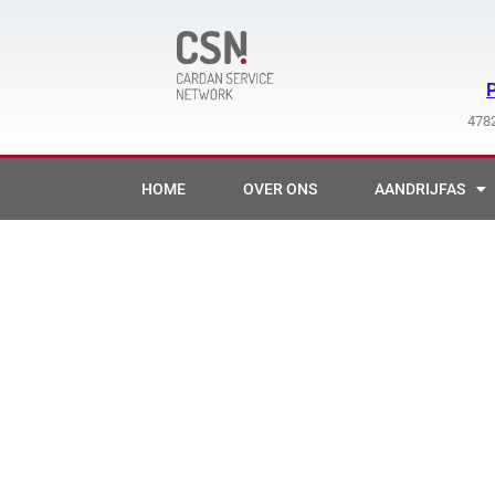
Ga
naar
de
inhoud
4782
HOME
OVER ONS
AANDRIJFAS