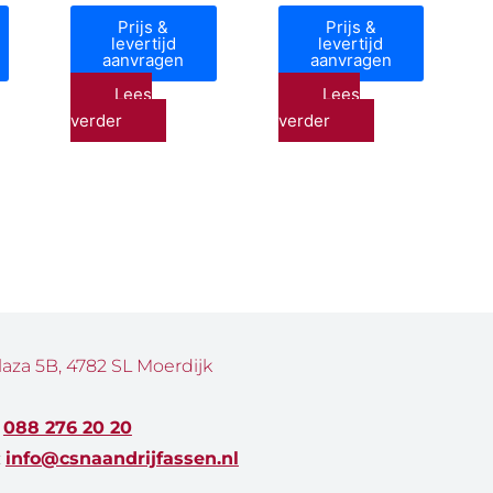
Prijs &
Prijs &
levertijd
levertijd
aanvragen
aanvragen
Lees
Lees
verder
verder
laza 5B, 4782 SL Moerdijk
:
088 276 20 20
:
info@csnaandrijfassen.nl