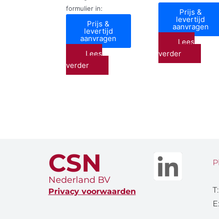
formulier in:
Prijs &
levertijd
Prijs &
aanvragen
levertijd
aanvragen
Lees
Lees
verder
verder
CSN
P
Nederland BV
T
Privacy voorwaarden
E