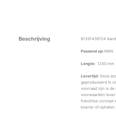
Beschrijving
81391436124 Aandri
Passend op:
MAN
Lengte:
1240 mm
Levertijd:
Deze ass
geproduceerd in o
voorraad zijn is de
voorwaarden levert
franchise concept e
koerier of ophalen.