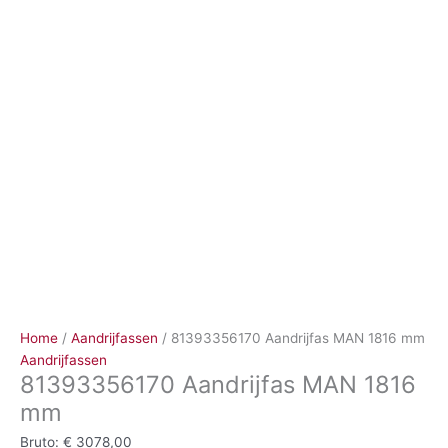
Ga
naar
de
inhoud
Home
/
Aandrijfassen
/ 81393356170 Aandrijfas MAN 1816 mm
Aandrijfassen
81393356170 Aandrijfas MAN 1816
mm
Bruto:
€
3078,00