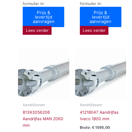
formulier in:
formulier in:
Prijs &
Prijs &
levertijd
levertijd
aanvragen
aanvragen
Lees verder
Lees verder
Aandrijfassen
Aandrijfassen
81393056206
41218047 Aandrijfas
Aandrijfas MAN 2060
Iveco 1800 mm
mm
Bruto:
€
1595,00