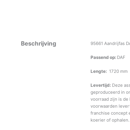
Beschrijving
95661 Aandrijfas D
Passend op:
DAF
Lengte:
1720 mm
Levertijd:
Deze ass
geproduceerd in o
voorraad zijn is de
voorwaarden levert
franchise concept e
koerier of ophalen.