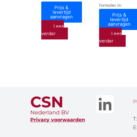
formulier in:
Prijs &
levertijd
Prijs &
aanvragen
levertijd
aanvragen
Lees
verder
Lees
verder
CSN
P
Nederland BV
T
Privacy voorwaarden
E