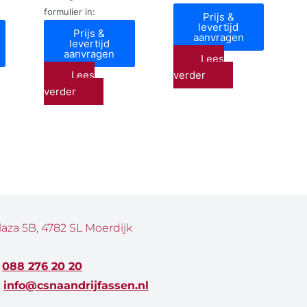
formulier in:
Prijs &
levertijd
Prijs &
aanvragen
levertijd
aanvragen
Lees
Lees
verder
verder
laza 5B, 4782 SL Moerdijk
:
088 276 20 20
:
info@csnaandrijfassen.nl