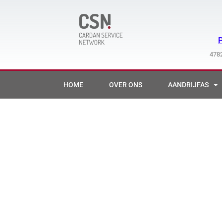
Ga
naar
de
inhoud
4782
HOME
OVER ONS
AANDRIJFAS