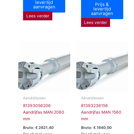
levertijd
Prijs &
aanvragen
levertijd
aanvragen
Lees verder
Lees verder
Aandrijfassen
Aandrijfassen
81393056206
81393236156
Aandrijfas MAN 2060
Aandrijfas MAN 1560
mm
mm
Bruto:
€
2621,40
Bruto:
€
1940,00
Bel of mail voor
Bel of mail voor