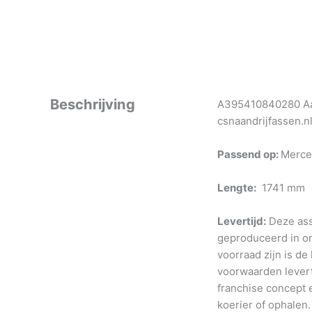
Beschrijving
A395410840280 Aan
csnaandrijfassen.n
Passend op:
Merce
Lengte:
1741 mm
Levertijd:
Deze ass
geproduceerd in o
voorraad zijn is de
voorwaarden levert
franchise concept e
koerier of ophalen.