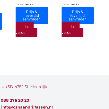
formulier in:
formulier in:
Prijs &
Prijs &
levertijd
levertijd
aanvragen
aanvragen
Lees
Lees
verder
verder
laza 5B, 4782 SL Moerdijk
:
088 276 20 20
:
info@csnaandrijfassen.nl