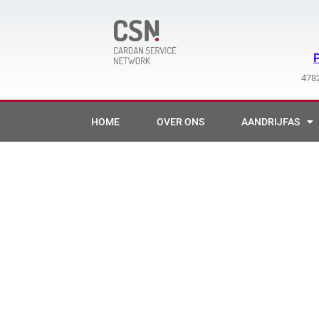
Ga
naar
de
inhoud
4782
HOME
OVER ONS
AANDRIJFAS