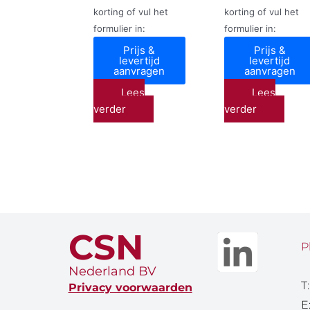
korting of vul het
korting of vul het
formulier in:
formulier in:
Prijs &
Prijs &
levertijd
levertijd
aanvragen
aanvragen
Lees
Lees
verder
verder
CSN
P
Nederland BV
T
Privacy voorwaarden
E