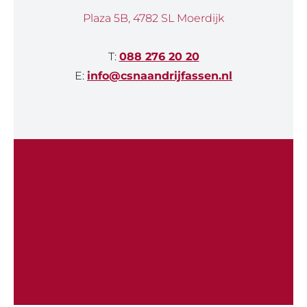
Plaza 5B, 4782 SL Moerdijk
T:
088 276 20 20
E:
info@csnaandrijfassen.nl