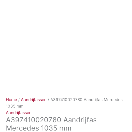
Ga
naar
de
inhoud
Home
/
Aandrijfassen
/ A397410020780 Aandrijfas Mercedes
1035 mm
Aandrijfassen
A397410020780 Aandrijfas
Mercedes 1035 mm