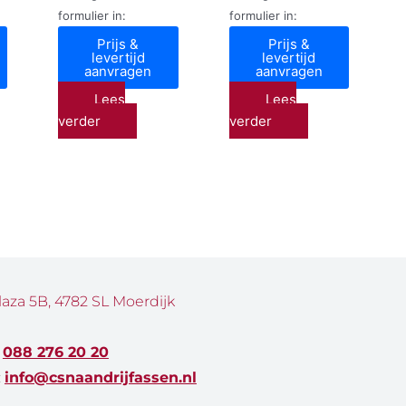
formulier in:
formulier in:
Prijs &
Prijs &
levertijd
levertijd
aanvragen
aanvragen
Lees
Lees
verder
verder
laza 5B, 4782 SL Moerdijk
:
088 276 20 20
:
info@csnaandrijfassen.nl