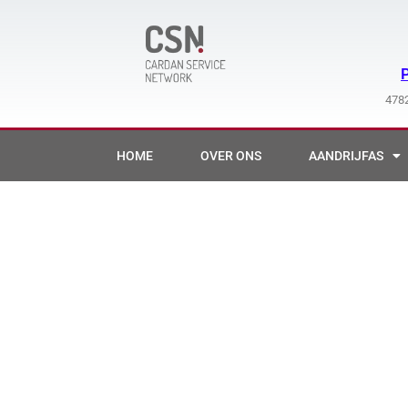
Ga
naar
de
inhoud
4782
HOME
OVER ONS
AANDRIJFAS