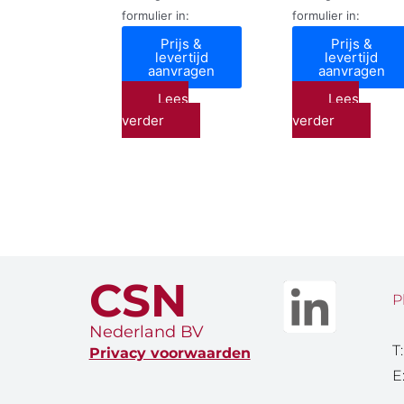
formulier in:
formulier in:
Prijs &
Prijs &
levertijd
levertijd
aanvragen
aanvragen
Lees
Lees
verder
verder
CSN
P
Nederland BV
T
Privacy voorwaarden
E