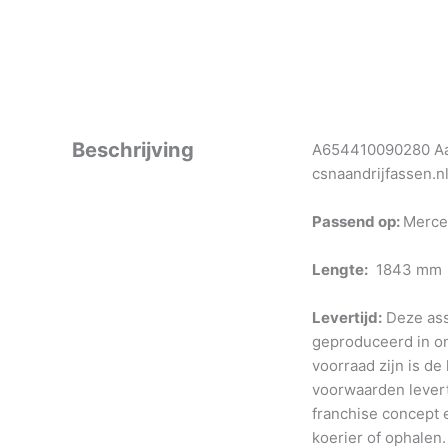
Beschrijving
A654410090280 Aan
csnaandrijfassen.n
Passend op:
Merce
Lengte:
1843 mm
Levertijd:
Deze ass
geproduceerd in o
voorraad zijn is de
voorwaarden levert
franchise concept e
koerier of ophalen.