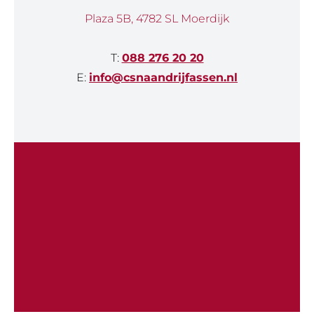
Plaza 5B, 4782 SL Moerdijk
T:
088 276 20 20
E:
info@csnaandrijfassen.nl