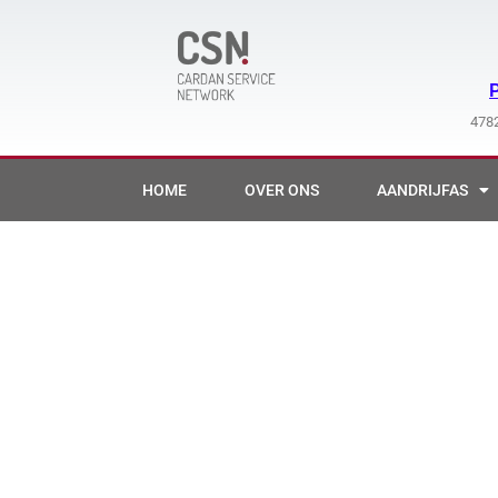
Ga
naar
de
inhoud
4782
HOME
OVER ONS
AANDRIJFAS