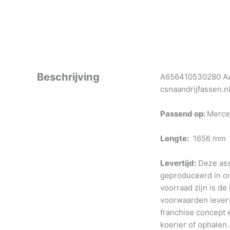
Beschrijving
A656410530280 Aan
csnaandrijfassen.n
Passend op:
Merce
Lengte:
1656 mm
Levertijd:
Deze ass
geproduceerd in o
voorraad zijn is de
voorwaarden levert
franchise concept e
koerier of ophalen.