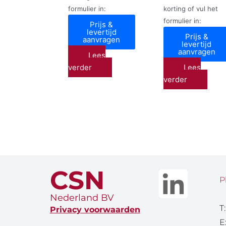
formulier in:
korting of vul het
formulier in:
Prijs &
levertijd
Prijs &
aanvragen
levertijd
aanvragen
Lees
verder
Lees
verder
CSN
P
Nederland BV
T
Privacy voorwaarden
E